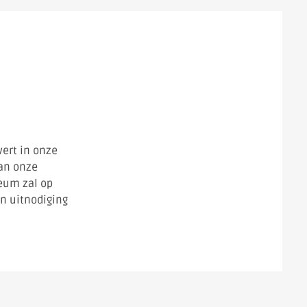
vert in onze
van onze
leum zal op
n uitnodiging