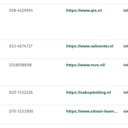
038-4529991
https://www.qts.nl
in
033-4674727
https://www.railcenter.nl
in
0318698698
https://www.rovc.nl/
in
020-7232526
https://sabopleiding.nl
in
070-3333900
https://www.sitrain-learning.siemens.com/NL/nl/content/Training-energietechniek.do