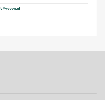
fo@ycoon.nl
Cookie- en privacy-statement
© 2026 Stipel