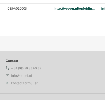
085-4010005
http://ycoon.nl/opleidingen/vakopleidingen
in
Contact
+ 31 (0)6 50 83 40 35
info@stipel.nl
Contact formulier