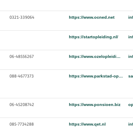
0321-339064
https://www.ocned.net
in
https://startopleiding.nl/
in
06-48556267
https://www.ozelopleidingen.nl/
in
088-4677373
https://www.parkstad-opleidingen.nl/opleidingen
06-45208742
https://www.ponsioen.biz
op
085-7734288
https://www.qet.nl
in