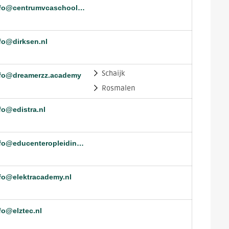
info@centrumvcaschool.nl
fo@dirksen.nl
Schaijk
fo@dreamerzz.academy
Rosmalen
fo@edistra.nl
info@educenteropleidingen.nl
fo@elektracademy.nl
fo@elztec.nl