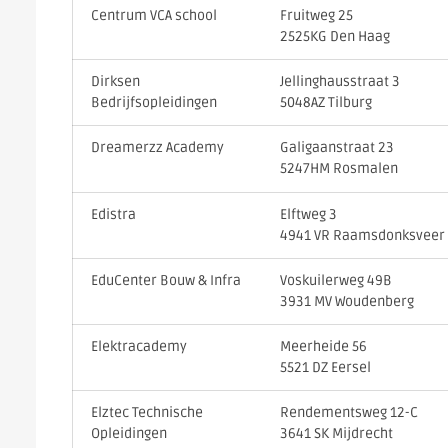
Centrum VCA school
Fruitweg 25
2525KG Den Haag
Dirksen
Jellinghausstraat 3
Bedrijfsopleidingen
5048AZ Tilburg
Dreamerzz Academy
Galigaanstraat 23
5247HM Rosmalen
Edistra
Elftweg 3
4941 VR Raamsdonksveer
EduCenter Bouw & Infra
Voskuilerweg 49B
3931 MV Woudenberg
Elektracademy
Meerheide 56
5521 DZ Eersel
Elztec Technische
Rendementsweg 12-C
Opleidingen
3641 SK Mijdrecht