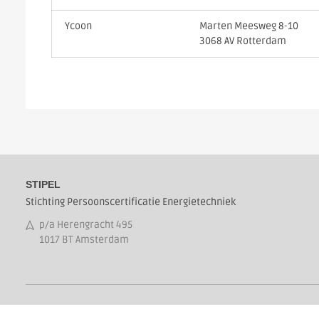
Ycoon
Marten Meesweg 8-10
3068 AV Rotterdam
STIPEL
Stichting Persoonscertificatie Energietechniek
p/a Herengracht 495
1017 BT Amsterdam