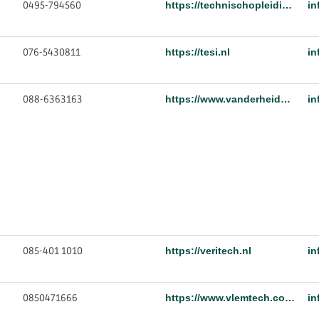
0495-794560
https://technischopleidingscentrumzuid.nl
in
076-5430811
https://tesi.nl
in
088-6363163
https://www.vanderheide.nl/
in
085-401 1010
https://veritech.nl
in
0850471666
https://www.vlemtech.com/
in