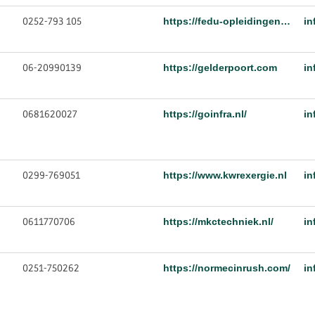
0252-793 105
https://fedu-opleidingen.nl/
in
06-20990139
https://gelderpoort.com
in
0681620027
https://goinfra.nl/
in
0299-769051
https://www.kwrexergie.nl
in
0611770706
https://mkctechniek.nl/
in
0251-750262
https://normecinrush.com/