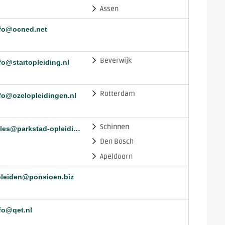
Assen
fo@ocned.net
Beverwijk
fo@startopleiding.nl
Rotterdam
fo@ozelopleidingen.nl
Schinnen
sales@parkstad-opleidingen.nl
Den Bosch
Apeldoorn
leiden@ponsioen.biz
fo@qet.nl