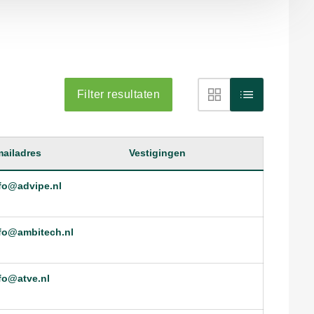
Filter resultaten
ailadres
Vestigingen
fo@advipe.nl
fo@ambitech.nl
fo@atve.nl