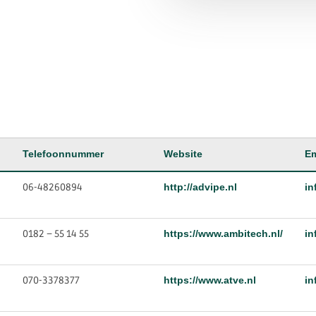
Telefoonnummer
Website
Em
06-48260894
http://advipe.nl
in
0182 – 55 14 55
https://www.ambitech.nl/
in
070-3378377
https://www.atve.nl
in