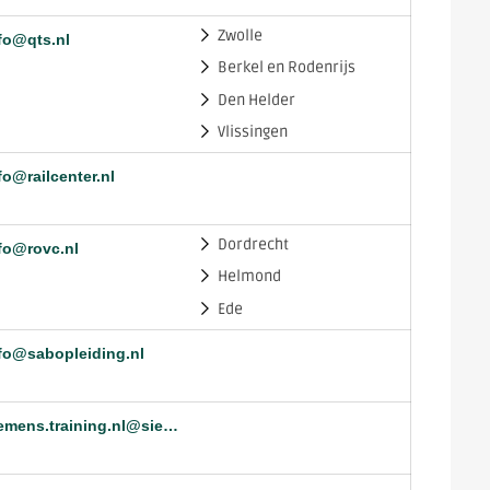
Zwolle
fo@qts.nl
Berkel en Rodenrijs
Den Helder
Vlissingen
fo@railcenter.nl
Dordrecht
fo@rovc.nl
Helmond
Ede
fo@sabopleiding.nl
siemens.training.nl@siemens.com