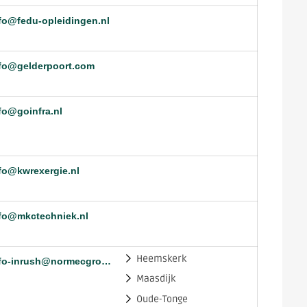
fo@fedu-opleidingen.nl
fo@gelderpoort.com
fo@goinfra.nl
fo@kwrexergie.nl
fo@mkctechniek.nl
Heemskerk
info-inrush@normecgroup.com
Maasdijk
Oude-Tonge