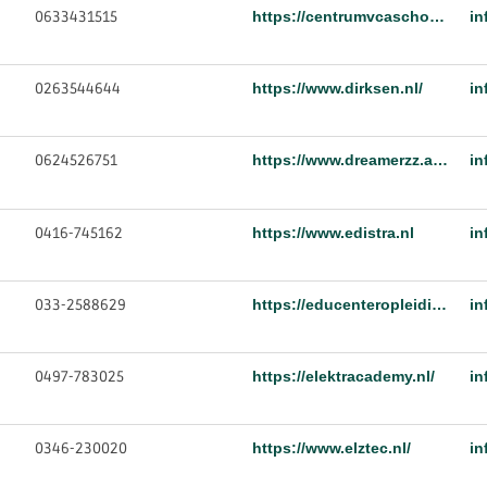
0633431515
https://centrumvcaschool.nl/
0263544644
https://www.dirksen.nl/
in
0624526751
https://www.dreamerzz.academy/
in
0416-745162
https://www.edistra.nl
in
033-2588629
https://educenteropleidingen.nl
0497-783025
https://elektracademy.nl/
in
0346-230020
https://www.elztec.nl/
in