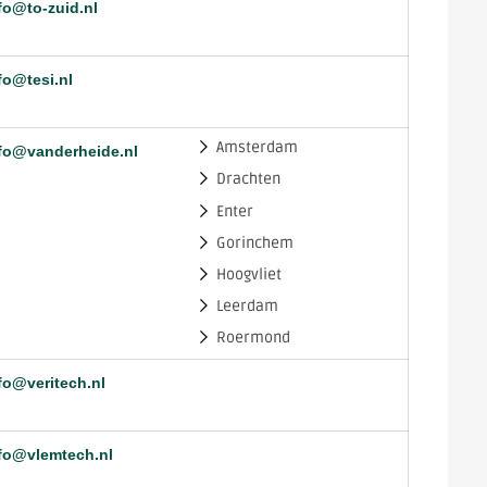
fo@to-zuid.nl
fo@tesi.nl
Amsterdam
fo@vanderheide.nl
Drachten
Enter
Gorinchem
Hoogvliet
Leerdam
Roermond
fo@veritech.nl
fo@vlemtech.nl